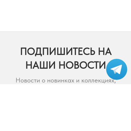
ПОДПИШИТЕСЬ НА
НАШИ НОВОСТИ
Подпишитесь на наш
telegram-канал!
Новости о новинках и коллекциях,
выставках и событиях,
лекциях и вебинарах, конкурсах
и многом другом.